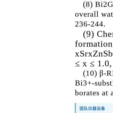
(8)
Bi2
overall wat
236-244.
(9) Che
formation
xSrxZnS
≤ x ≤ 1.0
(10)
β-R
Bi3+
-subst
borates at
团队仪器设备