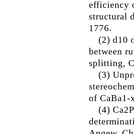
efficiency
structural 
1776.
(2) d10 
between ru
splitting
(3) Unpr
stereochemi
of CaBa1-
(4)
Ca2
determinat
Angew. Ch