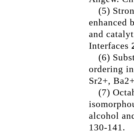
(5)
Stro
enhanced ba
and cataly
Interfaces
(6)
Subs
ordering 
Sr2+, Ba2+
(7)
Octa
isomorphous
alcohol an
130-141
.