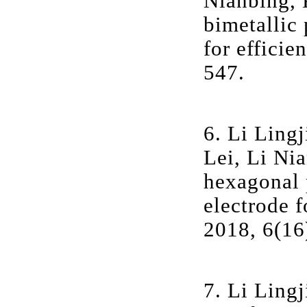
Nianbing, 
bimetallic
for effici
547.
6. Li Lingj
Lei, Li Ni
hexagonal p
electrode 
2018, 6(16
7. Li Lingj