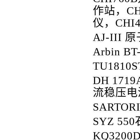
作站，
CH
仪，
CHI
AJ-III
原
Arbin BT
TU1810S
DH 1719
流稳压电
SARTORIU
SYZ 550
KQ3200