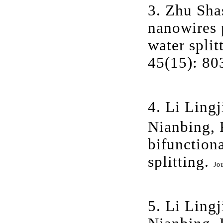
3. Zhu Sha
nanowires 
water split
45(15): 80
4. Li Ling
Nianbing, 
bifunctiona
splitting.
Jo
5. Li Ling