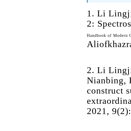
1. Li Lingj
2: Spectros
Handbook of Modern C
Aliofkhazra
2. Li Lingj
Nianbing, 
construct 
extraordin
2021, 9(2)