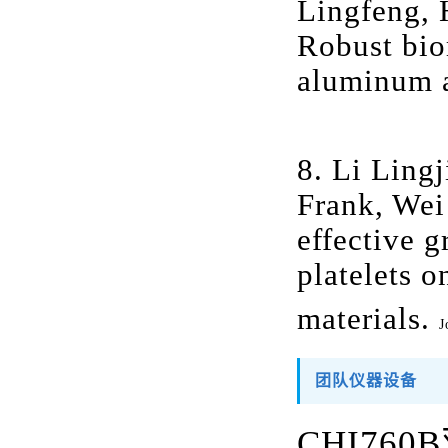
Lingfeng, 
Robust bio
aluminum 
8
. Li Ling
Frank, Wei
effective 
platelets o
materials.
J
团队仪器设备
CHI760B