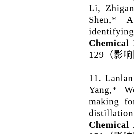
Li, Zhiga
Shen,* A
identifying
Chemical 
129
（影响
11. Lanla
Yang,* We
making for
distillat
Chemical 