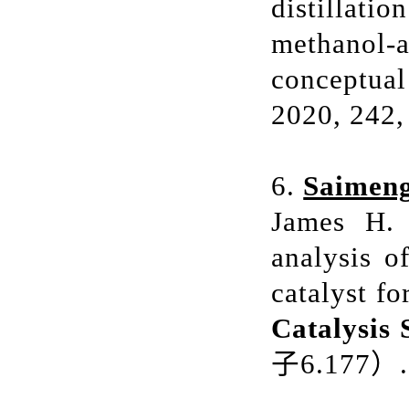
distillatio
methanol
conceptua
2020, 242,
6.
Saimeng
James H. 
analysis o
catalyst f
Catalysis
子
6.177
）
.