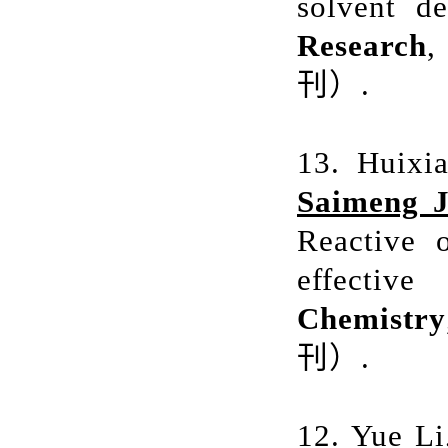
solvent d
Research
,
刊）
.
13. Huixi
Saimeng J
Reactive 
effectiv
Chemistry
刊）
.
12. Yue L