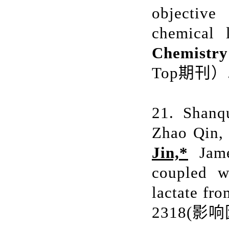
objective
chemical 
Chemistry
Top期刊）
21. Shanq
Zhao Qin,
Jin,*
Jame
coupled wi
lactate fr
2318(
影响