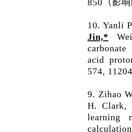
850
（影响
10. Yanli 
Jin,*
Weif
carbonate
acid proto
574, 11204
9. Zihao 
H. Clark,
learning 
calculati