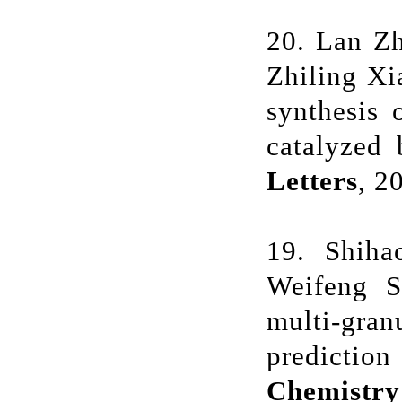
20. Lan Zh
Zhiling Xi
synthesis 
catalyzed
Letters
, 
19. Shih
Weifeng S
multi-gra
prediction
Chemistry