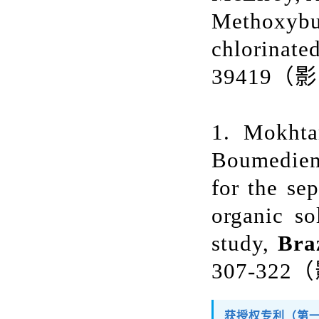
Methoxybut
chlorinat
39419
（影
1. Mokhta
Boumediene
for the se
organic so
study,
Bra
307-322
（
获授权专利（第