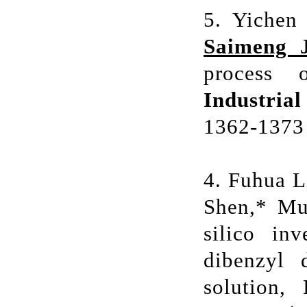
5. Yichen
Saimeng J
process o
Industria
1362-1373
4. Fuhua L
Shen,* Mul
silico in
dibenzyl 
solution,
I