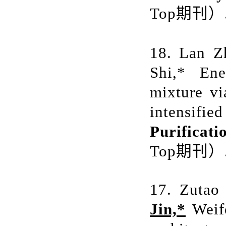
Top
期刊）
18. Lan Z
Shi,* Ene
mixture vi
intensifi
Purificati
Top期刊）
17. Zutao
Jin,*
Weife