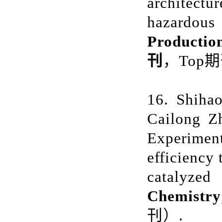
architectur
hazardous
Productio
刊
，Top期
16. Shiha
Cailong Z
Experiment
efficiency 
catalyze
Chemistry
刊）.