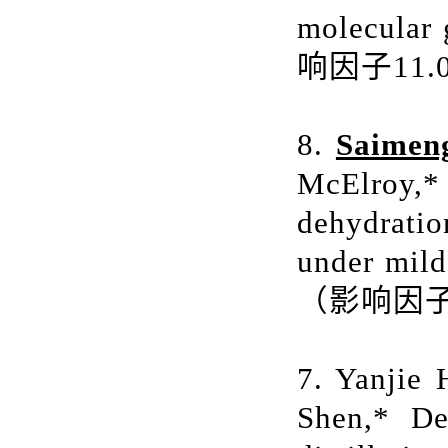
molecular 
响因子
11.
8.
Saimen
McElroy,* 
dehydratio
under mild
（影响因
7. Yanjie
Shen,* De