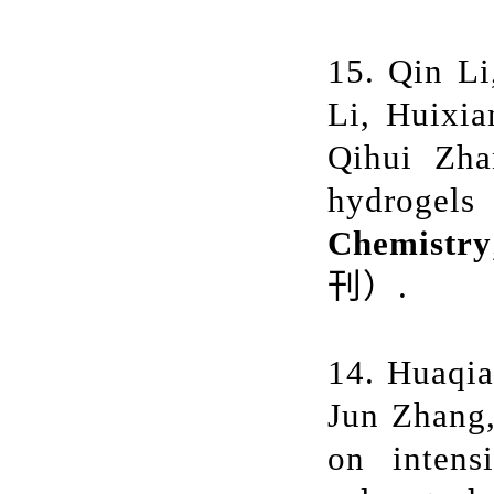
15. Qin L
Li, Huixi
Qihui Zha
hydrogels 
Chemistry
刊）.
14. Huaqi
Jun Zhang
on intensi