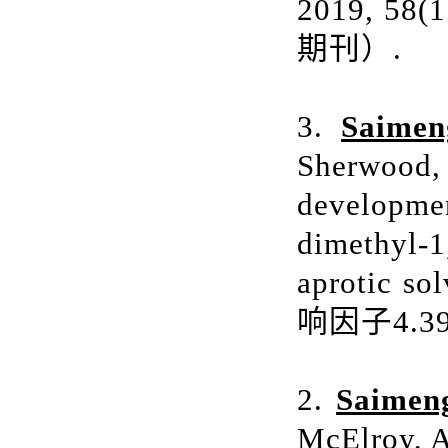
2019, 58(1
期刊）
.
3.
Saimen
Sherwood, 
developmen
dimethyl-1
aprotic so
响因子
4.3
2.
Saimen
McElroy, A