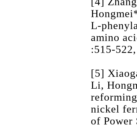
[4] Zhang
Hongmei*,
L-phenyla
amino aci
:515-522,
[5] Xiaog
Li, Hongm
reforming
nickel fer
of Power 