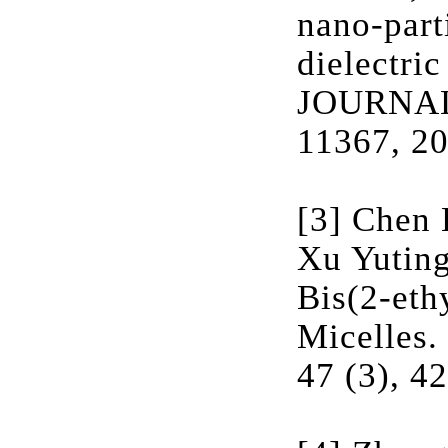
nano-part
dielectr
JOURNAL
11367, 20
[3] Chen 
Xu Yuting
Bis(2-eth
Micelle
47 (3), 4