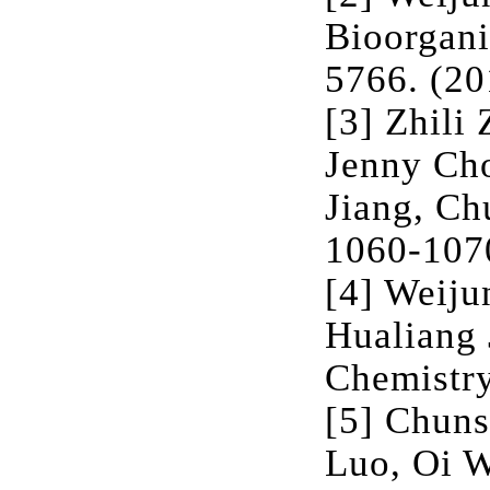
Bioorgani
5766. (20
[3] Zhili
Jenny Cho
Jiang, Ch
1060-1070
[4] Weiju
Hualiang 
Chemistry
[5] Chuns
Luo, Oi W