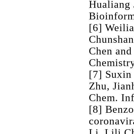
Hualiang 
Bioinform
[6] Weili
Chunshan
Chen and 
Chemistry
[7] Suxin
Zhu, Jian
Chem. Inf
[8] Benzo
coronavir
Li, Lili 