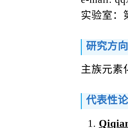
实验室：
研究方
主族元素
代表性
1.
Qiqia