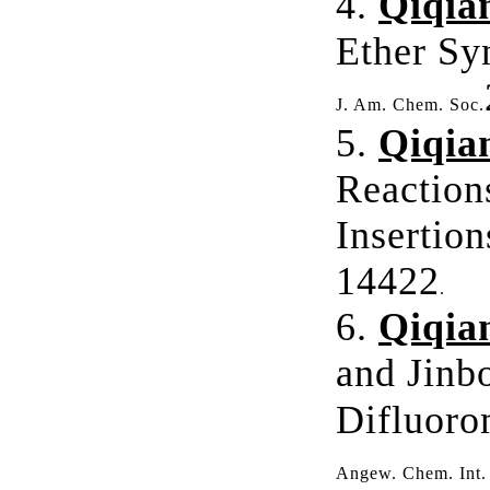
4.
Qiqia
Ether Sy
J. Am. Chem. Soc
.
5.
Qiqia
Reaction
Insertio
14422
.
6.
Qiqia
and Jinb
Difluoro
Angew. Chem. Int.