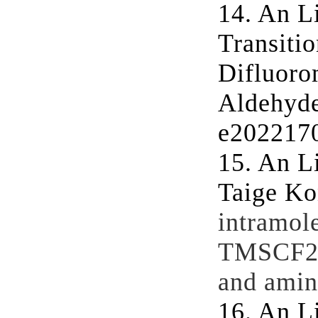
14.
An L
Transiti
Difluoro
Aldehyd
e202217
15.
An L
Taige Ko
intramole
TMSCF2Br
and amin
16.
An L