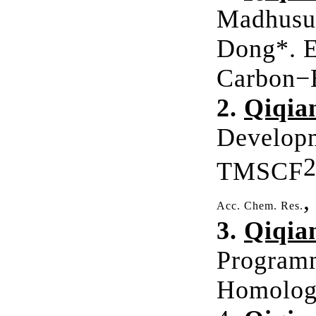
Madhusud
Dong*.
E
Carbon−
2.
Qiqia
Developm
TMSCF
,
Acc. Chem. Res.
3.
Qiqia
Programm
Homolog