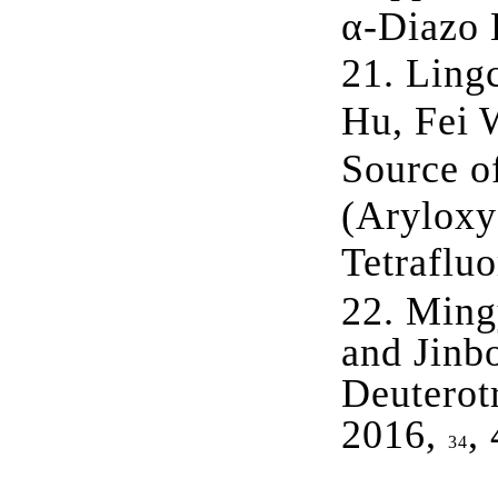
α-Diazo 
21.
Ling
Hu,
Fei 
Source o
(Aryloxy)
Tetrafluo
22.
Ming
and Jinb
Deuterot
2016,
,
34