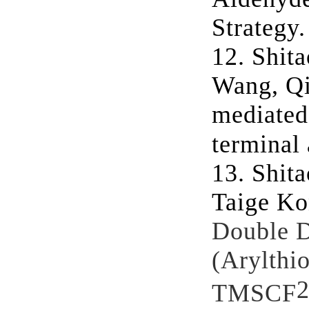
Strategy.
12.
Shit
Wang, Q
mediated
terminal
13.
Shit
Taige K
Double D
(Arylthio
TMSCF