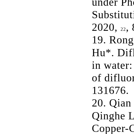
under Ph
Substitu
2020,
,
22
19.
Rong
Hu*.
Dif
in water:
of diflu
131676.
20.
Qian
Qinghe L
Copper-