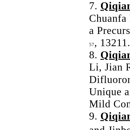
7.
Qiqia
Chuanfa 
a Precurs
, 13211
57
8.
Qiqia
Li, Jian
Difluoro
Unique a
Mild Con
9.
Qiqia