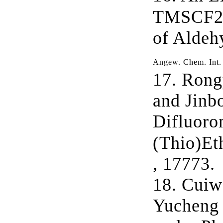
TMSCF
of Aldeh
Angew. Chem. Int.
17.
Rong
and Jinb
Difluoro
(Thio)E
, 17773.
18.
Cuiw
Yucheng 