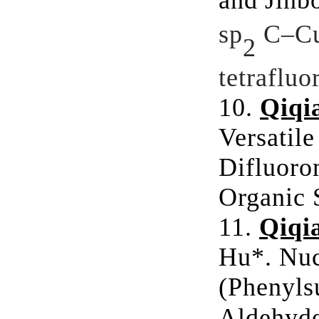
and Jinb
sp
C–Cu
2
tetrafluo
10.
Qiqi
Versatile
Difluoro
Organic 
11.
Qiqi
Hu*.
Nuc
(Phenyls
Aldehyd