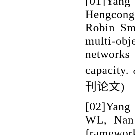
[01]
Yang
Hengcong
Robin Smi
multi-ob
networ
capacity.
刊论文
)
[02]
Yang 
WL, Nan 
framewor