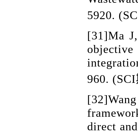
5920. (SC
[31]
Ma J
objective
integrati
960. (SCI
[32]
Wang
framework
direct an