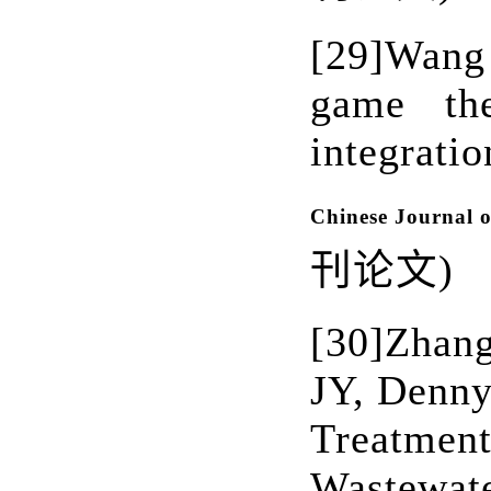
[29]
Wang
game the
integra
Chinese Journal 
刊论文
)
[30]
Zhang
JY, Denny
Treatment
Wastewat