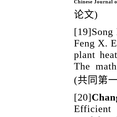
Chinese Journal 
论文
)
[19]
Song
Feng X. E
plant hea
The math
(
共同第
[20]
Chan
Efficien