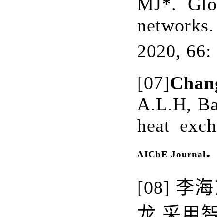
MJ*. Glo
networks
2020, 66:
[07]
Chan
A.L.H, Ba
heat exch
.
AIChE Journal
[08]
李海
龙.采用