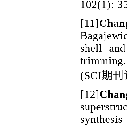
102(1): 3
[11]
Chan
Bagajewic
shell an
trimmin
(SCI
期刊
[12]
Chan
superstru
synthes