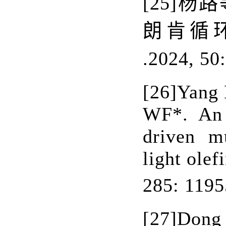
[25]
杨路
朗肯循
.
2024, 50:
[26]
Yang 
WF*. An e
driven mu
light olef
285: 1195
[27]
Dong