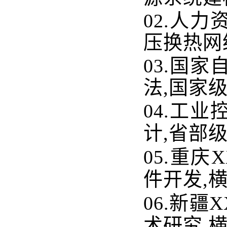
02.
人力
压换热网
03.
国家
法,国家级
04.
工业
计,省部
05.
重庆
X
件开发,横
06.
新疆
X
术研究
,