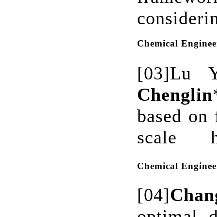
considerin
Chemical Engineer
[03]
Lu Y
Chenglin
based on 
scale h
Chemical Enginee
[04]
Chan
optimal 