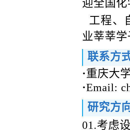
迎全国化
工程、
业莘莘学
联系方
·
重庆大
·
Email: c
研究方
01.
考虑